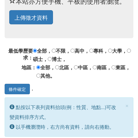
本站亦方便手機、平板的使用者瀏灠。
上傳徵才資料
最低學歷要
全部，
不限，
高中，
專科，
大學，
求：
碩士，
博士，
地區：
全部，
北區，
中區，
南區，
東區，
其他。
，
×
點按以下表列資料抬頭(例：性質、地點...)可改
變資料排序方式。
以手機瀏灠時，右方尚有資料，請向右捲動。