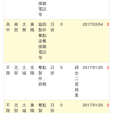
接聽
電話
等
高
南
大
兼
協助
日
0
2017/03/04
201
中
部
寮
職
製作
班
餐點
送餐
接聽
電話
等
不
北
土
全
餐點
日
0
婦
2017/01/20
201
限
部
城
職
製
班
女
作，
二
廚務
度
就
業
不
北
土
兼
餐點
日
0
2017/01/20
201
限
部
城
職
製
班