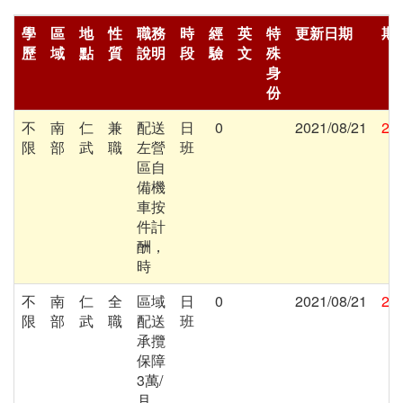
學
區
地
性
職務
時
經
英
特
更新日期
期
歷
域
點
質
說明
段
驗
文
殊
身
份
不
南
仁
兼
配送
日
0
2021/08/21
202
限
部
武
職
左營
班
區自
備機
車按
件計
酬，
時
不
南
仁
全
區域
日
0
2021/08/21
202
限
部
武
職
配送
班
承攬
保障
3萬/
月