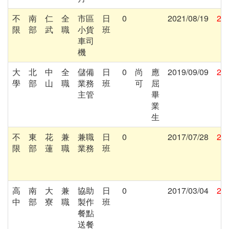
不
南
仁
全
市區
日
0
2021/08/19
202
限
部
武
職
小貨
班
車司
機
大
北
中
全
儲備
日
0
尚
應
2019/09/09
201
學
部
山
職
業務
班
可
屈
主管
畢
業
生
不
東
花
兼
兼職
日
0
2017/07/28
201
限
部
蓮
職
業務
班
高
南
大
兼
協助
日
0
2017/03/04
201
中
部
寮
職
製作
班
餐點
送餐